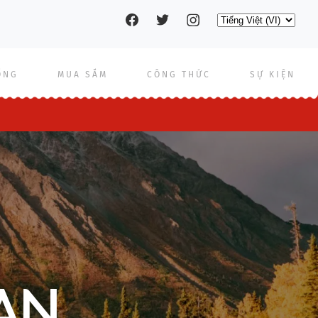
Social
Select
your
language
pages
ỐNG
MUA SẮM
CÔNG THỨC
SỰ KIỆN
AN