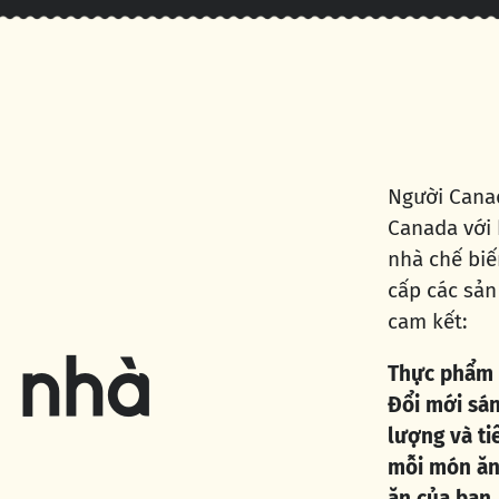
Người Canad
Canada với 
nhà chế bi
cấp các sản
cam kết:
 nhà
Thực phẩm 
Đổi mới sán
lượng và t
mỗi món ăn 
ăn của bạn.