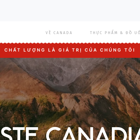
Main
VỀ CANADA
THỰC PHẨM & ĐỒ U
CHẤT LƯỢNG LÀ GIÁ TRỊ CỦA CHÚNG TÔI
navigation
ASTE CANADI