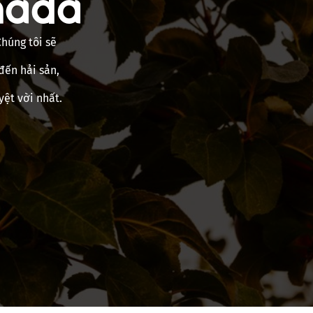
nada
húng tôi sẽ
đến hải sản,
yệt vời nhất.