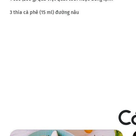
3 thìa cà phê (15 ml) đường nâu
Có
Ảnh
Ả