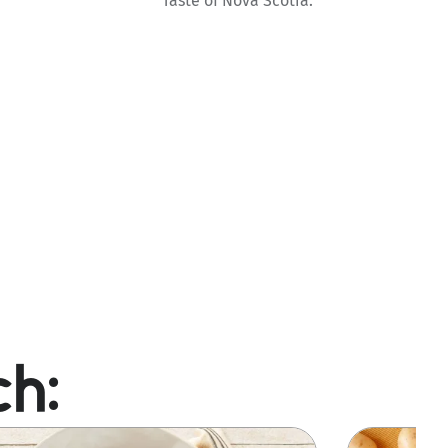
Taste of Nova Scotia.
ch:
Ảnh