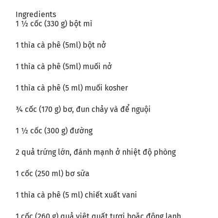
Ingredients
1 ½ cốc (330 g) bột mì
1 thìa cà phê (5ml) bột nở
1 thìa cà phê (5ml) muối nở
1 thìa cà phê (5 ml) muối kosher
¾ cốc (170 g) bơ, đun chảy và để nguội
1 ½ cốc (300 g) đường
2 quả trứng lớn, đánh mạnh ở nhiệt độ phòng
1 cốc (250 ml) bơ sữa
1 thìa cà phê (5 ml) chiết xuất vani
1 cốc (260 g) quả việt quất tươi hoặc đông lạnh