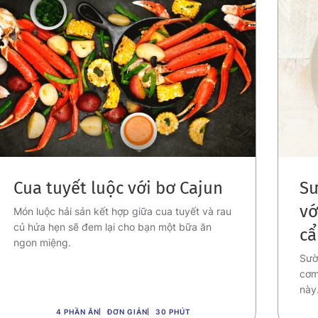
Cua tuyết luộc với bơ Cajun
Sư
vớ
Món luộc hải sản kết hợp giữa cua tuyết và rau
củ hứa hẹn sẽ đem lại cho bạn một bữa ăn
cẩ
ngon miệng.
Sườ
cơm
này
4 PHẦN ĂN
ĐƠN GIẢN
30 PHÚT