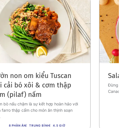
ờn non om kiểu Tuscan
Salad 
i cải bó xôi & cơm thập
Đừng bỏ lỡ
Canada nà
m (pilaf) nấm
n bò nấu chậm là sự kết hợp hoàn hảo với
 farro thập cẩm cho món ăn thịnh soạn
.
8 PHẦN ĂN
TRUNG BÌNH
4.5 GIỜ
6 T