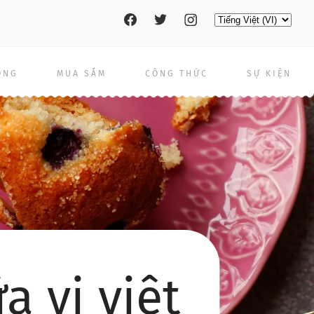
Social
Select
your
language
pages
ỐNG
MUA SẮM
CÔNG THỨC
SỰ KIỆN
 vị việt