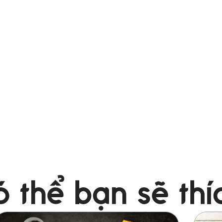
 thể bạn sẽ thí
nh
Ảnh