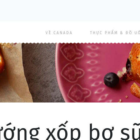
Main
VỀ CANADA
THỰC PHẨM & ĐỒ U
navigation
ớng xốp bơ sữa