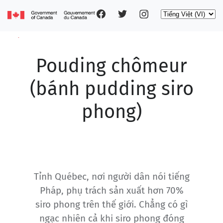
Social
Nhảy
Select
đến
your
nội
pages
language
dung
Pouding chômeur
Main
navigation
(bánh pudding siro
phong)
Tỉnh Québec, nơi người dân nói tiếng
Pháp, phụ trách sản xuất hơn 70%
siro phong trên thế giới. Chẳng có gì
ngạc nhiên cả khi siro phong đóng