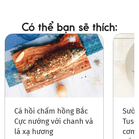
Có thể bạn sẽ thích:
Ảnh
Ảnh
Cá hồi chấm hồng Bắc
Sườn
Cực nướng với chanh và
Tusc
lá xạ hương
cơm 