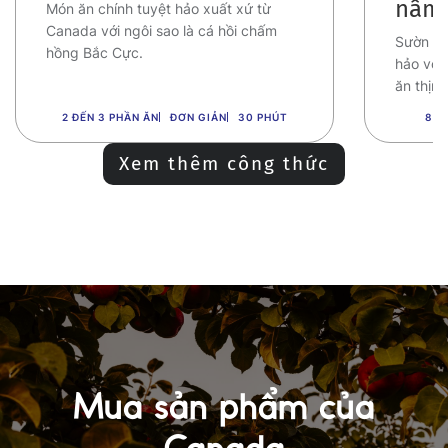
nấm
Món ăn chính tuyệt hảo xuất xứ từ
Canada với ngôi sao là cá hồi chấm
Sườn bò
hồng Bắc Cực.
hảo với
ăn thịnh
2 ĐẾN 3 PHẦN ĂN
ĐƠN GIẢN
30 PHÚT
8 P
Xem thêm công thức
Mua sản phẩm của