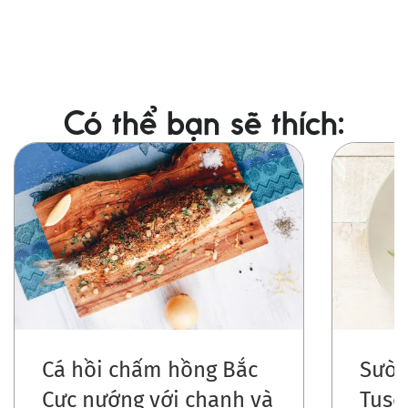
Có thể bạn sẽ thích:
Ảnh
Ảnh
Cá hồi chấm hồng Bắc
Sườn
Cực nướng với chanh và
Tusc