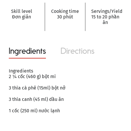
Skill level
Cooking time
Servings/Yield
Đơn giản
30 phút
15 to 20 phần
ăn
Ingredients
Directions
Ingredients
2 ¼ cốc (460 g) bột mì
3 thìa cà phê (15ml) bột nở
3 thìa canh (45 ml) dầu ăn
1 cốc (250 ml) nước lạnh