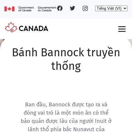
Social
Nhảy
Select
đến
your
nội
pages
language
dung
Main
navigation
Bánh Bannock truyền
thống
Ban đầu, Bannock được tạo ra và
đóng vai trò là một món ăn có thể
bảo quản được lâu của người Inuit ở
lãnh thổ phía bắc Nunavut của