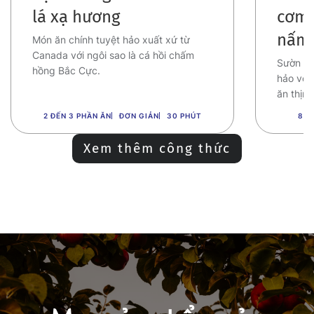
lá xạ hương
cơm 
nấm
Món ăn chính tuyệt hảo xuất xứ từ
Canada với ngôi sao là cá hồi chấm
Sườn bò
hồng Bắc Cực.
hảo với
ăn thịnh
2 ĐẾN 3 PHẦN ĂN
ĐƠN GIẢN
30 PHÚT
8 P
Xem thêm công thức