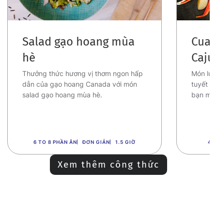
Salad gạo hoang mùa
Cua 
hè
Caju
Thưởng thức hương vị thơm ngon hấp
Món luộ
dẫn của gạo hoang Canada với món
tuyết v
salad gạo hoang mùa hè.
bạn một
6 TO 8 PHẦN ĂN
ĐƠN GIẢN
1.5 GIỜ
4 
Xem thêm công thức