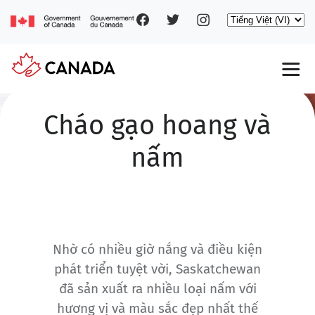
Social
Nhảy
Select
đến
your
nội
pages
language
dung
Main
navigation
Cháo gạo hoang và
nấm
Nhờ có nhiều giờ nắng và điều kiện
phát triển tuyệt vời, Saskatchewan
đã sản xuất ra nhiều loại nấm với
hương vị và màu sắc đẹp nhất thế