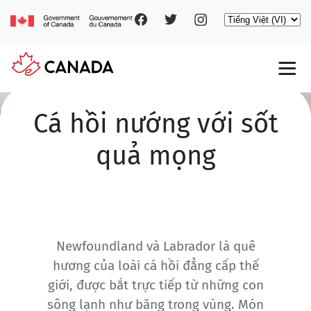
Social
Nhảy
Select
đến
your
nội
pages
language
dung
Main
navigation
Cá hồi nướng với sốt
quả mọng
Newfoundland và Labrador là quê
hương của loài cá hồi đẳng cấp thế
giới, được bắt trực tiếp từ những con
sông lạnh như băng trong vùng. Món