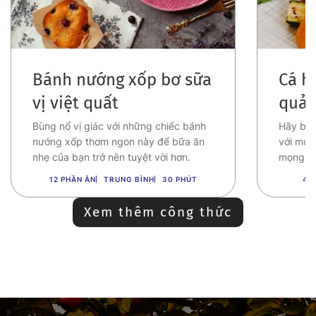
Bánh nướng xốp bơ sữa
Cá h
vị việt quất
quả
Bùng nổ vị giác với những chiếc bánh
Hãy bắt
nướng xốp thơm ngon này để bữa ăn
với món
nhẹ của bạn trở nên tuyệt vời hơn.
mọng n
12 PHẦN ĂN
TRUNG BÌNH
30 PHÚT
4 
Xem thêm công thức