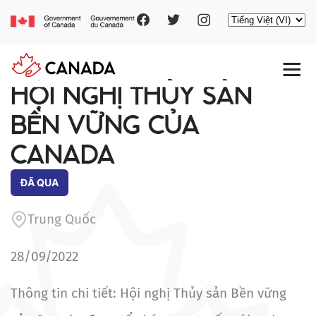
Social
Nhảy
Select
đến
your
nội
pages
language
dung
Main
HỘI NGHỊ THỦY SẢN
navigation
BỀN VỮNG CỦA
CANADA
ĐÃ QUA
Trung Quốc
28/09/2022
Thông tin chi tiết: Hội nghị Thủy sản Bền vững